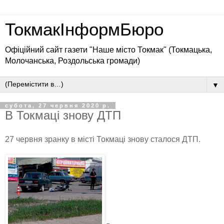
ТокмакІнформБюро
Офіційний сайт газети "Наше місто Токмак" (Токмацька,
Молочанська, Роздольська громади)
▼
субота, 27 червня 2020 р.
В Токмаці знову ДТП
27 червня зранку в місті Токмаці знову сталося ДТП.